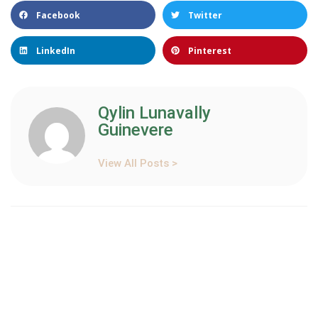
Facebook
Twitter
LinkedIn
Pinterest
Qylin Lunavally
Guinevere
View All Posts >