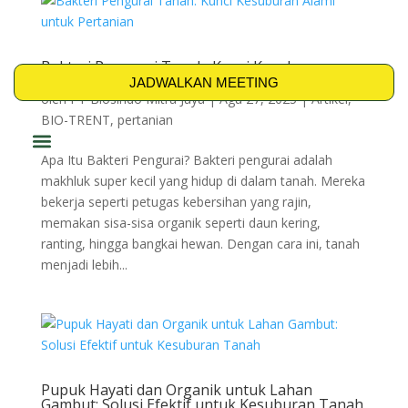
Bakteri Pengurai Tanah: Kunci Kesuburan
Alami untuk Pertanian
JADWALKAN MEETING
oleh
PT Biosindo Mitra Jaya
|
Agu 27, 2025
|
Artikel
,
BIO-TRENT
,
pertanian
Apa Itu Bakteri Pengurai? Bakteri pengurai adalah
PRODUK & SOLUSI
makhluk super kecil yang hidup di dalam tanah. Mereka
bekerja seperti petugas kebersihan yang rajin,
memakan sisa-sisa organik seperti daun kering,
ranting, hingga bangkai hewan. Dengan cara ini, tanah
menjadi lebih...
Pupuk Hayati dan Organik untuk Lahan
Gambut: Solusi Efektif untuk Kesuburan Tanah