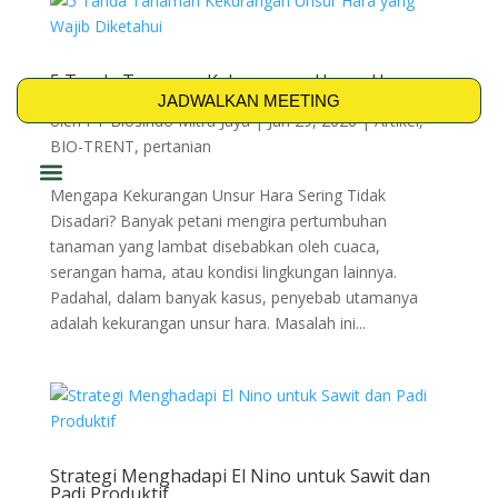
5 Tanda Tanaman Kekurangan Unsur Hara
yang Wajib Diketahui
JADWALKAN MEETING
oleh
PT Biosindo Mitra Jaya
|
Jun 29, 2026
|
Artikel
,
BIO-TRENT
,
pertanian
Mengapa Kekurangan Unsur Hara Sering Tidak
PRODUK & SOLUSI
Disadari? Banyak petani mengira pertumbuhan
tanaman yang lambat disebabkan oleh cuaca,
serangan hama, atau kondisi lingkungan lainnya.
Padahal, dalam banyak kasus, penyebab utamanya
adalah kekurangan unsur hara. Masalah ini...
Strategi Menghadapi El Nino untuk Sawit dan
Padi Produktif