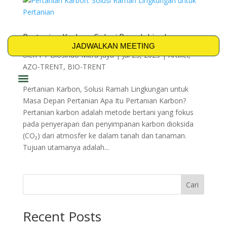
Pertanian Karbon: Solusi Ramah Lingkungan
untuk Pertanian
JADWALKAN MEETING
oleh
PT Biosindo Mitra Jaya
|
Jul 23, 2025
|
Artikel
,
AZO-TRENT
,
BIO-TRENT
Pertanian Karbon, Solusi Ramah Lingkungan untuk
PRODUK & SOLUSI
Masa Depan Pertanian Apa Itu Pertanian Karbon?
Pertanian karbon adalah metode bertani yang fokus
pada penyerapan dan penyimpanan karbon dioksida
(CO₂) dari atmosfer ke dalam tanah dan tanaman.
Tujuan utamanya adalah...
Cari
Recent Posts