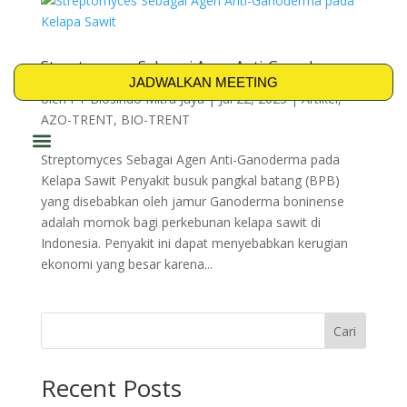
Streptomyces Sebagai Agen Anti-Ganoderma
pada Kelapa Sawit
JADWALKAN MEETING
oleh
PT Biosindo Mitra Jaya
|
Jul 22, 2025
|
Artikel
,
AZO-TRENT
,
BIO-TRENT
Streptomyces Sebagai Agen Anti-Ganoderma pada
PRODUK & SOLUSI
Kelapa Sawit Penyakit busuk pangkal batang (BPB)
yang disebabkan oleh jamur Ganoderma boninense
adalah momok bagi perkebunan kelapa sawit di
Indonesia. Penyakit ini dapat menyebabkan kerugian
ekonomi yang besar karena...
Cari
Recent Posts