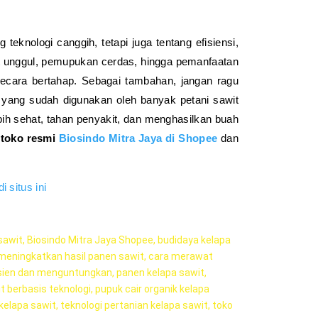
teknologi canggih, tetapi juga tentang efisiensi,
bit unggul, pemupukan cerdas, hingga pemanfaatan
 secara bertahap. Sebagai tambahan, jangan ragu
r yang sudah digunakan oleh banyak petani sawit
h sehat, tahan penyakit, dan menghasilkan buah
i
toko resmi
Biosindo Mitra Jaya di Shopee
dan
i situs ini
sawit
,
Biosindo Mitra Jaya Shopee
,
budidaya kelapa
meningkatkan hasil panen sawit
,
cara merawat
isien dan menguntungkan
,
panen kelapa sawit
,
 berbasis teknologi
,
pupuk cair organik kelapa
 kelapa sawit
,
teknologi pertanian kelapa sawit
,
toko