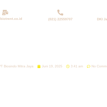
biotrent.co.id
(021) 22559707
DKI J
NDA
PERUSAHAAN
PRODUK & SOLUSI
BERITA
A KELAPA SAWIT MODERN YANG MENGU
PT Biosindo Mitra Jaya
Juni 19, 2025
3:41 am
No Comm