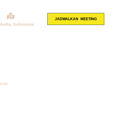
JADWALKAN MEETING
akarta, Indonesia
KONSULTASI
NTUNGKAN
ents