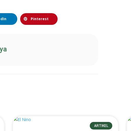
edIn
Pinterest
aya
ARTIKEL