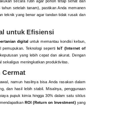
lakukan secara rutin agar pohon tetap sehat dan
3 tahun setelah tanam), pastikan Anda memanen
an teknik yang benar agar tandan tidak rusak dan
l untuk Efisiensi
pertanian digital
untuk memantau kondisi kebun,
l pemupukan. Teknologi seperti
IoT (Internet of
eputusan yang lebih cepat dan akurat. Dengan
l sekaligus meningkatkan produktivitas.
 Cermat
wal, namun hasilnya bisa Anda rasakan dalam
g, dan hasil lebih stabil. Misalnya, penggunaan
biaya pupuk kimia hingga 30% dalam satu siklus
a mendapatkan
ROI (Return on Investment)
yang