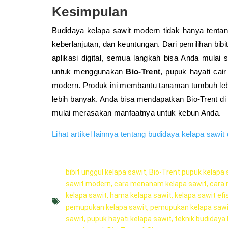
Kesimpulan
Budidaya kelapa sawit modern tidak hanya tentang 
keberlanjutan, dan keuntungan. Dari pemilihan bi
aplikasi digital, semua langkah bisa Anda mulai
untuk menggunakan
Bio-Trent
, pupuk hayati cai
modern. Produk ini membantu tanaman tumbuh lebi
lebih banyak. Anda bisa mendapatkan Bio-Trent d
mulai merasakan manfaatnya untuk kebun Anda.
Lihat artikel lainnya tentang budidaya kelapa sawit d
bibit unggul kelapa sawit
,
Bio-Trent pupuk kelapa 
sawit modern
,
cara menanam kelapa sawit
,
cara 
kelapa sawit
,
hama kelapa sawit
,
kelapa sawit ef
pemupukan kelapa sawit
,
pemupukan kelapa sawit
sawit
,
pupuk hayati kelapa sawit
,
teknik budidaya