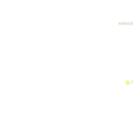
sales@
BERA
BUDIDAY