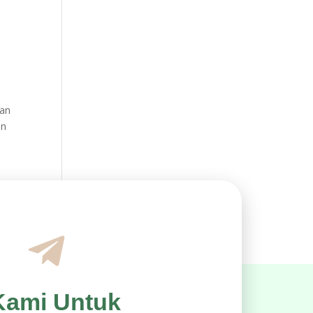
kan
an
Kami Untuk