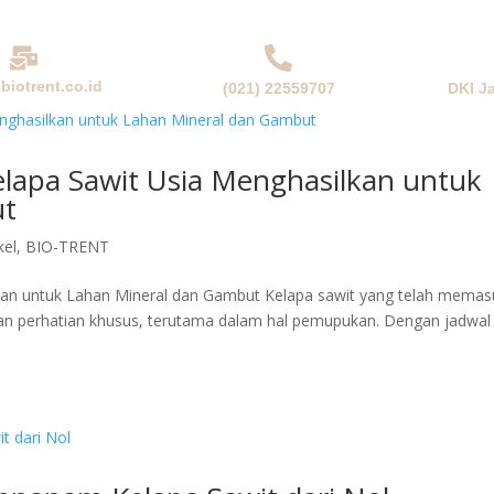
biotrent.co.id
(021) 22559707
DKI J
NDA
PERUSAHAAN
PRODUK & SOLUSI
BERITA
lapa Sawit Usia Menghasilkan untuk
ut
kel
,
BIO-TRENT
an untuk Lahan Mineral dan Gambut Kelapa sawit yang telah memas
an perhatian khusus, terutama dalam hal pemupukan. Dengan jadwal