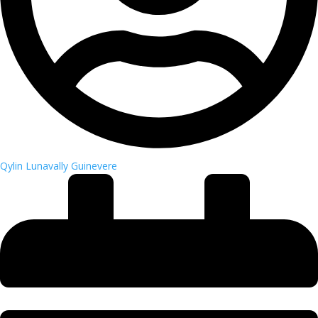
Qylin Lunavally Guinevere