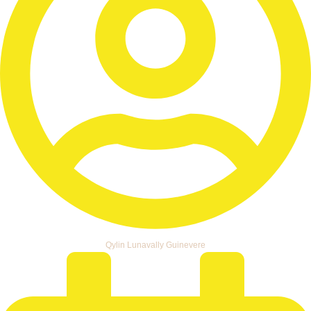
Qylin Lunavally Guinevere