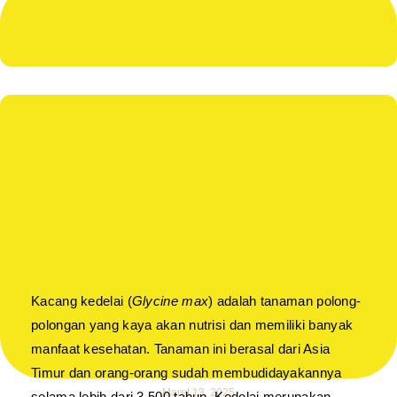
Kacang kedelai (
Glycine max
) adalah tanaman polong-
polongan yang kaya akan nutrisi dan memiliki banyak
manfaat kesehatan. Tanaman ini berasal dari Asia
Timur dan orang-orang sudah membudidayakannya
Maret 13, 2025
selama lebih dari 3.500 tahun. Kedelai merupakan