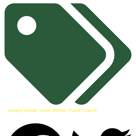
kacang kedelai
,
pupuk kedelai
,
Pupuk Organik