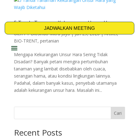
5 Tanda Tanaman Kekurangan Unsur Hara
yang Wajib Diketahui
JADWALKAN MEETING
oleh
PT Biosindo Mitra Jaya
|
Jun 29, 2026
|
Artikel
,
BIO-TRENT
,
pertanian
Mengapa Kekurangan Unsur Hara Sering Tidak
PRODUK & SOLUSI
Disadari? Banyak petani mengira pertumbuhan
tanaman yang lambat disebabkan oleh cuaca,
serangan hama, atau kondisi lingkungan lainnya.
Padahal, dalam banyak kasus, penyebab utamanya
adalah kekurangan unsur hara. Masalah ini...
Cari
Recent Posts