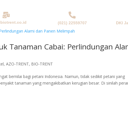
biotrent.co.id
(021) 22559707
DKI J
NDA
PERUSAHAAN
PRODUK & SOLUSI
BERITA
uk Tanaman Cabai: Perlindungan Ala
kel
,
AZO-TRENT
,
BIO-TRENT
 bernilai bagi petani Indonesia. Namun, tidak sedikit petani yang
enyakit tanaman yang mengakibatkan kerugian besar. Di sinilah pera