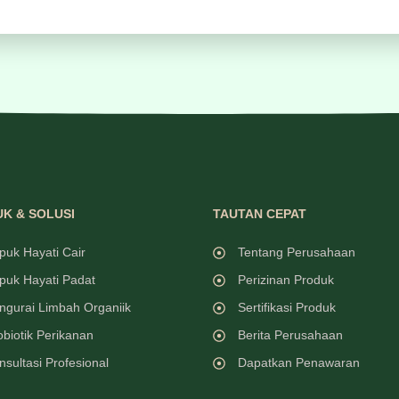
K & SOLUSI
TAUTAN CEPAT
puk Hayati Cair
Tentang Perusahaan
puk Hayati Padat
Perizinan Produk
ngurai Limbah Organiik
Sertifikasi Produk
obiotik Perikanan
Berita Perusahaan
nsultasi Profesional
Dapatkan Penawaran