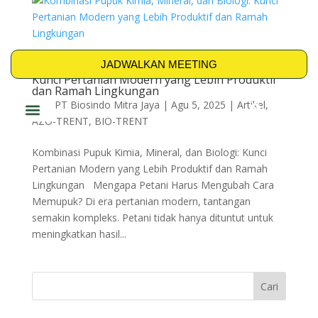
JADWALKAN MEETING
Kombinasi Pupuk Kimia, Mineral, dan Biologi:
Kunci Pertanian Modern yang Lebih Produktif
dan Ramah Lingkungan
oleh
PT Biosindo Mitra Jaya
|
Agu 5, 2025
|
Artikel
,
AZO-TRENT
,
BIO-TRENT
PRODUK & SOLUSI
Kombinasi Pupuk Kimia, Mineral, dan Biologi: Kunci
Pertanian Modern yang Lebih Produktif dan Ramah
Lingkungan Mengapa Petani Harus Mengubah Cara
Memupuk? Di era pertanian modern, tantangan
semakin kompleks. Petani tidak hanya dituntut untuk
meningkatkan hasil...
Cari