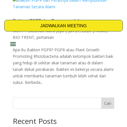
Bakteri PGPR dan Perannya dalam
Menyuburkan Tanaman Secara Alami
JADWALKAN MEETING
oleh
PT Biosindo Mitra Jaya
|
Jan 27, 2026
|
Artikel
,
BIO-TRENT
,
pertanian
Apa Itu Bakteri PGPR? PGPR atau Plant Growth
PRODUK & SOLUSI
Promoting Rhizobacteria adalah kelompok bakteri baik
yang hidup di sekitar akar tanaman atau di dalam
tanah dekat perakaran. Bakteri ini bekerja secara alami
untuk membantu tanaman tumbuh lebih sehat dan
subur. Berbeda...
Cari
Recent Posts