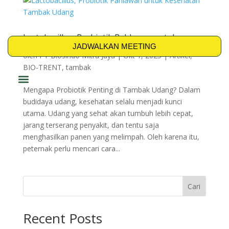
Lactobacillus, Probiotik Pahlawan untuk
Kesehatan Tambak Udang
JADWALKAN MEETING
oleh
PT Biosindo Mitra Jaya
|
Okt 1, 2025
|
Artikel
,
BIO-TRENT
,
tambak
Mengapa Probiotik Penting di Tambak Udang? Dalam
PRODUK & SOLUSI
budidaya udang, kesehatan selalu menjadi kunci
utama. Udang yang sehat akan tumbuh lebih cepat,
jarang terserang penyakit, dan tentu saja
menghasilkan panen yang melimpah. Oleh karena itu,
peternak perlu mencari cara...
Cari
Recent Posts