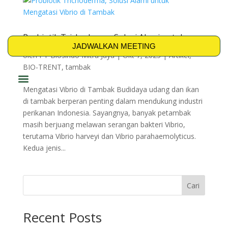
Probiotik Trichoderma, Solusi Alami untuk
Mengatasi Vibrio di Tambak
JADWALKAN MEETING
oleh
PT Biosindo Mitra Jaya
|
Okt 7, 2025
|
Artikel
,
BIO-TRENT
,
tambak
Mengatasi Vibrio di Tambak Budidaya udang dan ikan
PRODUK & SOLUSI
di tambak berperan penting dalam mendukung industri
perikanan Indonesia. Sayangnya, banyak petambak
masih berjuang melawan serangan bakteri Vibrio,
terutama Vibrio harveyi dan Vibrio parahaemolyticus.
Kedua jenis...
Cari
Recent Posts