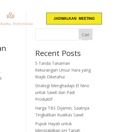
JADWALKAN MEETING
akarta, Indonesia
Cari
KONSULTASI
an
Recent Posts
5 Tanda Tanaman
Kekurangan Unsur Hara yang
.
Wajib Diketahui
s
Strategi Menghadapi El Nino
untuk Sawit dan Padi
Produktif
Harga TBS Dijamin, Saatnya
Tingkatkan Kualitas Sawit
Pupuk Hayati untuk
Menstabilkan pH Tanah