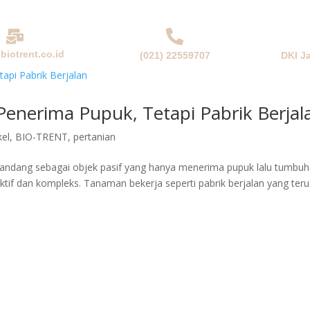
biotrent.co.id
(021) 22559707
DKI J
NDA
PERUSAHAAN
PRODUK & SOLUSI
BERITA
nerima Pupuk, Tetapi Pabrik Berjal
kel
,
BIO-TRENT
,
pertanian
pandang sebagai objek pasif yang hanya menerima pupuk lalu tumbuh
ktif dan kompleks. Tanaman bekerja seperti pabrik berjalan yang teru