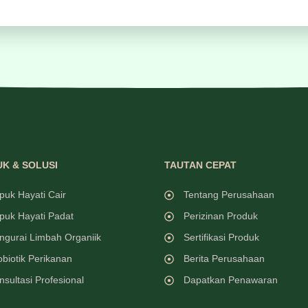
K & SOLUSI
TAUTAN CEPAT
puk Hayati Cair
Tentang Perusahaan
puk Hayati Padat
Perizinan Produk
ngurai Limbah Organiik
Sertifikasi Produk
obiotik Perikanan
Berita Perusahaan
nsultasi Profesional
Dapatkan Penawaran