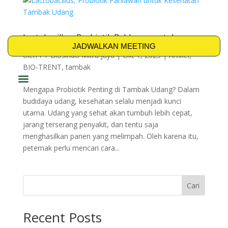
Lactobacillus, Probiotik Pahlawan untuk
Kesehatan Tambak Udang
JADWALKAN MEETING
oleh
PT Biosindo Mitra Jaya
|
Okt 1, 2025
|
Artikel
,
BIO-TRENT
,
tambak
Mengapa Probiotik Penting di Tambak Udang? Dalam
PRODUK & SOLUSI
budidaya udang, kesehatan selalu menjadi kunci
utama. Udang yang sehat akan tumbuh lebih cepat,
jarang terserang penyakit, dan tentu saja
menghasilkan panen yang melimpah. Oleh karena itu,
peternak perlu mencari cara...
Cari
Recent Posts