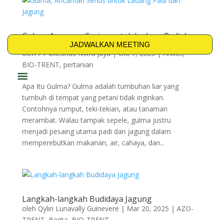
Gulma, Ancaman Serius untuk Ladang Padi dan
Jagung
JADWALKAN MEETING
oleh
PT Biosindo Mitra Jaya
|
Okt 7, 2025
|
Artikel
,
BIO-TRENT
,
pertanian
Apa Itu Gulma? Gulma adalah tumbuhan liar yang
PRODUK & SOLUSI
tumbuh di tempat yang petani tidak inginkan.
Contohnya rumput, teki-tekian, atau tanaman
merambat. Walau tampak sepele, gulma justru
menjadi pesaing utama padi dan jagung dalam
memperebutkan makanan, air, cahaya, dan...
Langkah-langkah Budidaya Jagung
oleh
Qylin Lunavally Guinevere
|
Mar 20, 2025
|
AZO-
TRENT
,
Berita
,
BIO-TRENT