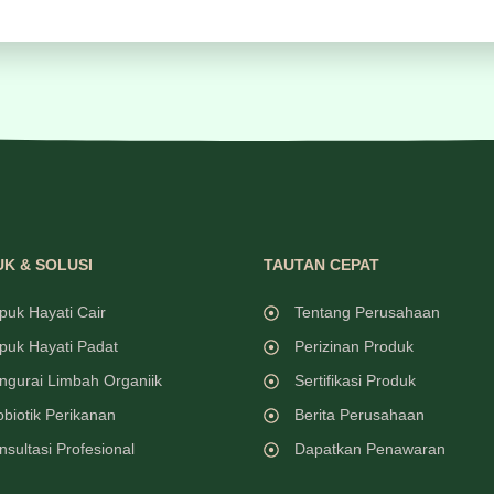
K & SOLUSI
TAUTAN CEPAT
puk Hayati Cair
Tentang Perusahaan
puk Hayati Padat
Perizinan Produk
ngurai Limbah Organiik
Sertifikasi Produk
obiotik Perikanan
Berita Perusahaan
nsultasi Profesional
Dapatkan Penawaran