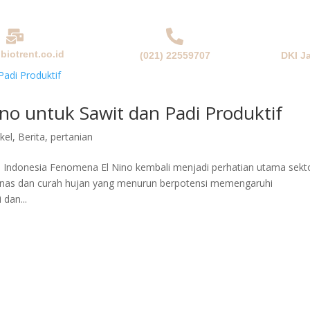
biotrent.co.id
(021) 22559707
DKI J
NDA
PERUSAHAAN
PRODUK & SOLUSI
BERITA
no untuk Sawit dan Padi Produktif
ikel
,
Berita
,
pertanian
n Indonesia Fenomena El Nino kembali menjadi perhatian utama sekt
 panas dan curah hujan yang menurun berpotensi memengaruhi
 dan...