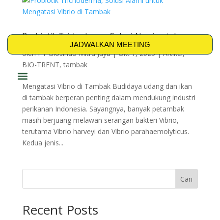
Probiotik Trichoderma, Solusi Alami untuk
Mengatasi Vibrio di Tambak
JADWALKAN MEETING
oleh
PT Biosindo Mitra Jaya
|
Okt 7, 2025
|
Artikel
,
BIO-TRENT
,
tambak
Mengatasi Vibrio di Tambak Budidaya udang dan ikan
PRODUK & SOLUSI
di tambak berperan penting dalam mendukung industri
perikanan Indonesia. Sayangnya, banyak petambak
masih berjuang melawan serangan bakteri Vibrio,
terutama Vibrio harveyi dan Vibrio parahaemolyticus.
Kedua jenis...
Cari
Recent Posts