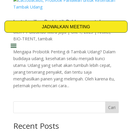
Lactobacillus, Probiotik Pahlawan untuk
Kesehatan Tambak Udang
JADWALKAN MEETING
oleh
PT Biosindo Mitra Jaya
|
Okt 1, 2025
|
Artikel
,
BIO-TRENT
,
tambak
Mengapa Probiotik Penting di Tambak Udang? Dalam
PRODUK & SOLUSI
budidaya udang, kesehatan selalu menjadi kunci
utama. Udang yang sehat akan tumbuh lebih cepat,
jarang terserang penyakit, dan tentu saja
menghasilkan panen yang melimpah. Oleh karena itu,
peternak perlu mencari cara...
Cari
Recent Posts