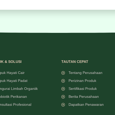
K & SOLUSI
TAUTAN CEPAT
puk Hayati Cair
Tentang Perusahaan
puk Hayati Padat
Perizinan Produk
ngurai Limbah Organiik
Sertifikasi Produk
obiotik Perikanan
Berita Perusahaan
nsultasi Profesional
Dapatkan Penawaran