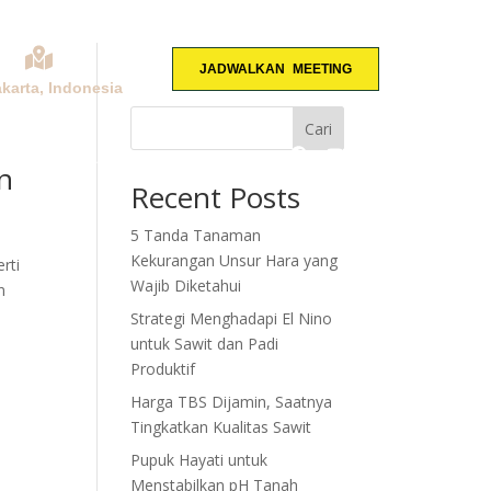
JADWALKAN MEETING
akarta, Indonesia
Cari
KONSULTASI
n
Recent Posts
5 Tanda Tanaman
Kekurangan Unsur Hara yang
rti
Wajib Diketahui
n
Strategi Menghadapi El Nino
untuk Sawit dan Padi
Produktif
Harga TBS Dijamin, Saatnya
Tingkatkan Kualitas Sawit
Pupuk Hayati untuk
Menstabilkan pH Tanah