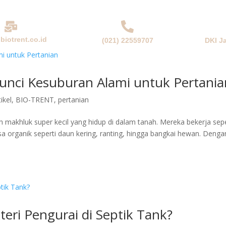
biotrent.co.id
(021) 22559707
DKI J
NDA
PERUSAHAAN
PRODUK & SOLUSI
BERITA
Kunci Kesuburan Alami untuk Pertania
tikel
,
BIO-TRENT
,
pertanian
ah makhluk super kecil yang hidup di dalam tanah. Mereka bekerja sepe
a organik seperti daun kering, ranting, hingga bangkai hewan. Denga
eri Pengurai di Septik Tank?