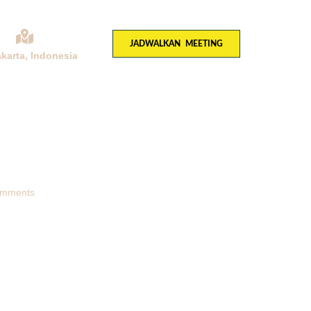
JADWALKAN MEETING
akarta, Indonesia
KONSULTASI
mments