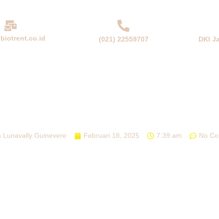
biotrent.co.id
(021) 22559707
DKI J
NDA
PERUSAHAAN
PRODUK & SOLUSI
BERITA
5 JENIS KOPI PALING TERKENAL
n Lunavally Guinevere
Februari 18, 2025
7:39 am
No Co