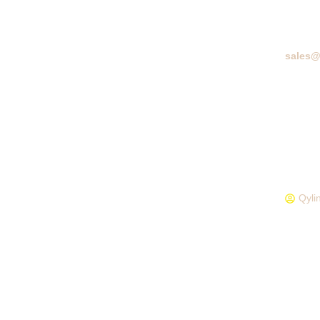
sales@
BERA
Qyli