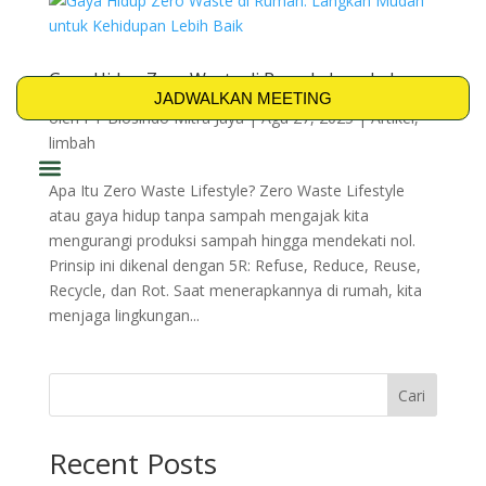
Gaya Hidup Zero Waste di Rumah: Langkah
Mudah untuk Kehidupan Lebih Baik
JADWALKAN MEETING
oleh
PT Biosindo Mitra Jaya
|
Agu 27, 2025
|
Artikel
,
limbah
Apa Itu Zero Waste Lifestyle? Zero Waste Lifestyle
PRODUK & SOLUSI
atau gaya hidup tanpa sampah mengajak kita
mengurangi produksi sampah hingga mendekati nol.
Prinsip ini dikenal dengan 5R: Refuse, Reduce, Reuse,
Recycle, dan Rot. Saat menerapkannya di rumah, kita
menjaga lingkungan...
Cari
Recent Posts