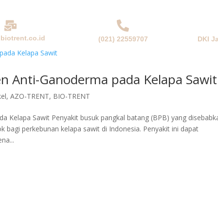
biotrent.co.id
(021) 22559707
DKI J
NDA
PERUSAHAAN
PRODUK & SOLUSI
BERITA
en Anti-Ganoderma pada Kelapa Sawit
kel
,
AZO-TRENT
,
BIO-TRENT
a Kelapa Sawit Penyakit busuk pangkal batang (BPB) yang disebabk
agi perkebunan kelapa sawit di Indonesia. Penyakit ini dapat
na...