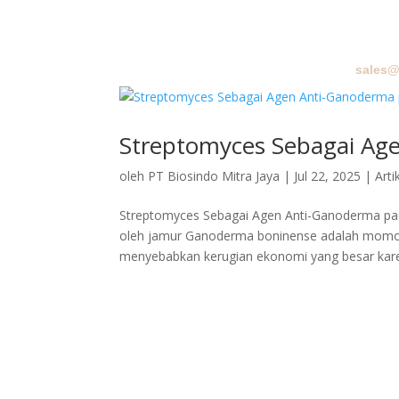
sales@
BERA
Streptomyces Sebagai Ag
oleh
PT Biosindo Mitra Jaya
|
Jul 22, 2025
|
Arti
Streptomyces Sebagai Agen Anti-Ganoderma pad
oleh jamur Ganoderma boninense adalah momok b
menyebabkan kerugian ekonomi yang besar kare