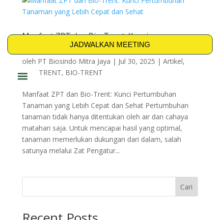
Manfaat ZPT dan Bio-Trent: Kunci
Pertumbuhan Tanaman yang Lebih Cepat dan
JADWALKAN MEETING
Sehat
oleh
PT Biosindo Mitra Jaya
|
Jul 30, 2025
|
Artikel
,
AZO-TRENT
,
BIO-TRENT
PRODUK & SOLUSI
Manfaat ZPT dan Bio-Trent: Kunci Pertumbuhan
Tanaman yang Lebih Cepat dan Sehat Pertumbuhan
tanaman tidak hanya ditentukan oleh air dan cahaya
matahari saja. Untuk mencapai hasil yang optimal,
tanaman memerlukan dukungan dari dalam, salah
satunya melalui Zat Pengatur...
Cari
Recent Posts