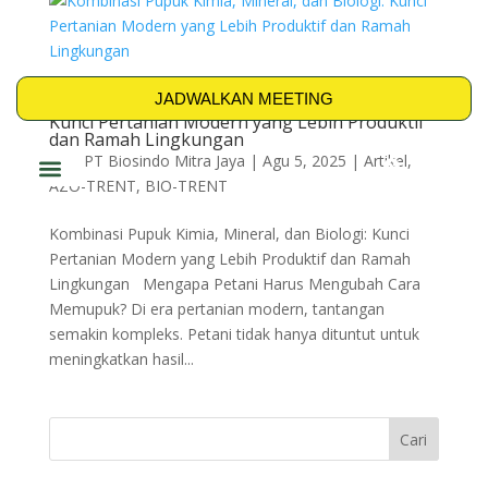
JADWALKAN MEETING
Kombinasi Pupuk Kimia, Mineral, dan Biologi:
Kunci Pertanian Modern yang Lebih Produktif
dan Ramah Lingkungan
oleh
PT Biosindo Mitra Jaya
|
Agu 5, 2025
|
Artikel
,
AZO-TRENT
,
BIO-TRENT
PRODUK & SOLUSI
Kombinasi Pupuk Kimia, Mineral, dan Biologi: Kunci
Pertanian Modern yang Lebih Produktif dan Ramah
Lingkungan Mengapa Petani Harus Mengubah Cara
Memupuk? Di era pertanian modern, tantangan
semakin kompleks. Petani tidak hanya dituntut untuk
meningkatkan hasil...
Cari