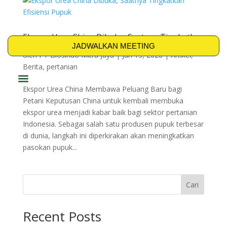
Ekspor Urea China Dibuka, Saatnya Tingkatkan
Efisiensi Pupuk
JADWALKAN MEETING
oleh
PT Biosindo Mitra Jaya
|
Jun 15, 2026
|
Artikel
,
Berita
,
pertanian
Ekspor Urea China Membawa Peluang Baru bagi
PRODUK & SOLUSI
Petani Keputusan China untuk kembali membuka
ekspor urea menjadi kabar baik bagi sektor pertanian
Indonesia. Sebagai salah satu produsen pupuk terbesar
di dunia, langkah ini diperkirakan akan meningkatkan
pasokan pupuk...
Cari
Recent Posts