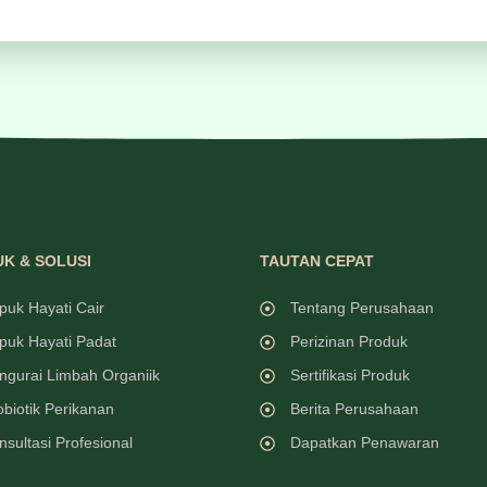
K & SOLUSI
TAUTAN CEPAT
puk Hayati Cair
Tentang Perusahaan
puk Hayati Padat
Perizinan Produk
ngurai Limbah Organiik
Sertifikasi Produk
obiotik Perikanan
Berita Perusahaan
nsultasi Profesional
Dapatkan Penawaran