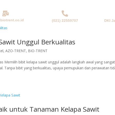
biotrent.co.id
(021) 22559707
DKI J
NDA
PERUSAHAAN
PRODUK & SOLUSI
BERITA
 Sawit Unggul Berkualitas
kel
,
AZO-TRENT
,
BIO-TRENT
tas Memilih bibit kelapa sawit unggul adalah langkah awal yang sanga
l. Tanpa bibit yang berkualitas, upaya pemupukan dan perawatan tid
ik untuk Tanaman Kelapa Sawit