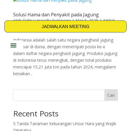
Solusi Hama dan Penyakit pada Jagung
oleh
Qylin Lunavally Guinevere
|
Mar 3, 2025
|
Artikel
,
JADWALKAN MEETING
AZO-TRENT
,
BIO-TRENT
Indonesia adalah salah satu negara penghasil jagung
terbesar di dunia, dengan menempati posisi ke-8
dalam daftar negara penghasil jagung. Produksi jagung
PRODUK & SOLUSI
di Indonesia terus meningkat, dengan total produksi
mencapai 15,21 juta ton pada tahun 2024, mengalami
kenaikan...
Cari
Recent Posts
5 Tanda Tanaman Kekurangan Unsur Hara yang Wajib
Diketahui