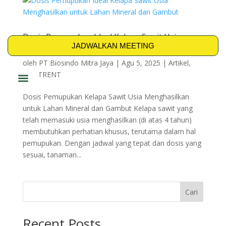
Dosis Pemupukan Ideal Kelapa Sawit Usia
Menghasilkan untuk Lahan Mineral dan
JADWALKAN MEETING
Gambut
oleh
PT Biosindo Mitra Jaya
|
Agu 5, 2025
|
Artikel
,
BIO-TRENT
PRODUK & SOLUSI
Dosis Pemupukan Kelapa Sawit Usia Menghasilkan
untuk Lahan Mineral dan Gambut Kelapa sawit yang
telah memasuki usia menghasilkan (di atas 4 tahun)
membutuhkan perhatian khusus, terutama dalam hal
pemupukan. Dengan jadwal yang tepat dan dosis yang
sesuai, tanaman...
Cari
Recent Posts