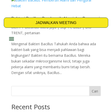
Bakteri Bacillus: Pembersih Alami dan Pengurai
Hebat
JADWALKAN MEETING
oleh
PT Biosindo Mitra Jaya
|
Sep 11, 2025
|
BIO-
TRENT
,
pertanian
Mengenal Bakteri Bacillus Tahukah Anda bahwa ada
PRODUK & SOLUSI
bakteri baik yang bisa menjadi pahlawan bagi
lingkungan? Bakteri itu bernama Bacillus. Mereka
bukan sekadar mikroorganisme kecil, tetapi juga
pekerja alami yang membantu bumi tetap bersih.
Dengan sifat uniknya, Bacillus...
Cari
Recent Posts