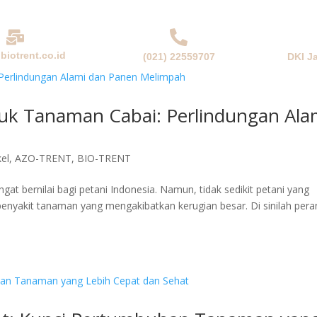
biotrent.co.id
(021) 22559707
DKI J
NDA
PERUSAHAAN
PRODUK & SOLUSI
BERITA
uk Tanaman Cabai: Perlindungan Ala
kel
,
AZO-TRENT
,
BIO-TRENT
 bernilai bagi petani Indonesia. Namun, tidak sedikit petani yang
enyakit tanaman yang mengakibatkan kerugian besar. Di sinilah pera