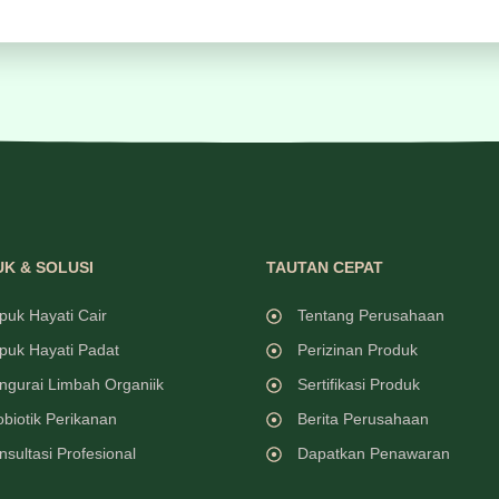
K & SOLUSI
TAUTAN CEPAT
puk Hayati Cair
Tentang Perusahaan
puk Hayati Padat
Perizinan Produk
ngurai Limbah Organiik
Sertifikasi Produk
obiotik Perikanan
Berita Perusahaan
nsultasi Profesional
Dapatkan Penawaran