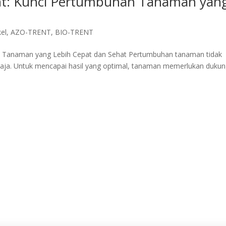
nt: Kunci Pertumbuhan Tanaman yan
kel
,
AZO-TRENT
,
BIO-TRENT
n Tanaman yang Lebih Cepat dan Sehat Pertumbuhan tanaman tidak
 saja. Untuk mencapai hasil yang optimal, tanaman memerlukan duku