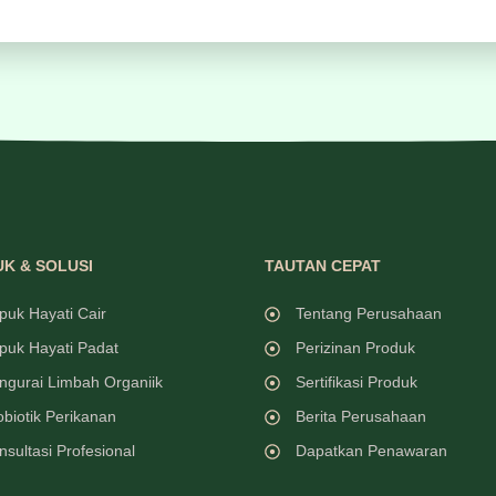
K & SOLUSI
TAUTAN CEPAT
puk Hayati Cair
Tentang Perusahaan
puk Hayati Padat
Perizinan Produk
ngurai Limbah Organiik
Sertifikasi Produk
obiotik Perikanan
Berita Perusahaan
nsultasi Profesional
Dapatkan Penawaran