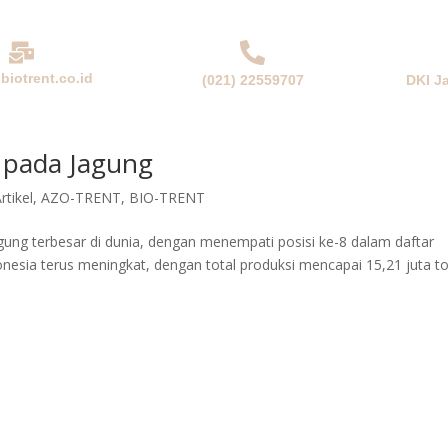
biotrent.co.id
(021) 22559707
DKI J
NDA
PERUSAHAAN
PRODUK & SOLUSI
BERITA
 pada Jagung
rtikel
,
AZO-TRENT
,
BIO-TRENT
agung terbesar di dunia, dengan menempati posisi ke-8 dalam daftar
onesia terus meningkat, dengan total produksi mencapai 15,21 juta t