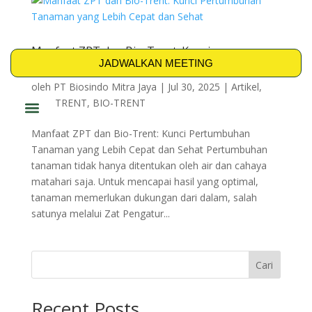
Manfaat ZPT dan Bio-Trent: Kunci
Pertumbuhan Tanaman yang Lebih Cepat dan
JADWALKAN MEETING
Sehat
oleh
PT Biosindo Mitra Jaya
|
Jul 30, 2025
|
Artikel
,
AZO-TRENT
,
BIO-TRENT
PRODUK & SOLUSI
Manfaat ZPT dan Bio-Trent: Kunci Pertumbuhan
Tanaman yang Lebih Cepat dan Sehat Pertumbuhan
tanaman tidak hanya ditentukan oleh air dan cahaya
matahari saja. Untuk mencapai hasil yang optimal,
tanaman memerlukan dukungan dari dalam, salah
satunya melalui Zat Pengatur...
Cari
Recent Posts