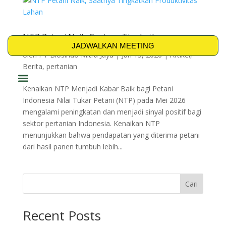
NTP Petani Naik, Saatnya Tingkatkan
Produktivitas Lahan
JADWALKAN MEETING
oleh
PT Biosindo Mitra Jaya
|
Jun 15, 2026
|
Artikel
,
Berita
,
pertanian
Kenaikan NTP Menjadi Kabar Baik bagi Petani
PRODUK & SOLUSI
Indonesia Nilai Tukar Petani (NTP) pada Mei 2026
mengalami peningkatan dan menjadi sinyal positif bagi
sektor pertanian Indonesia. Kenaikan NTP
menunjukkan bahwa pendapatan yang diterima petani
dari hasil panen tumbuh lebih...
Cari
Recent Posts