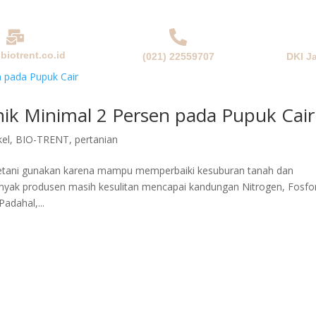
biotrent.co.id
(021) 22559707
DKI J
NDA
PERUSAHAAN
PRODUK & SOLUSI
BERITA
ik Minimal 2 Persen pada Pupuk Cair
kel
,
BIO-TRENT
,
pertanian
petani gunakan karena mampu memperbaiki kesuburan tanah dan
nyak produsen masih kesulitan mencapai kandungan Nitrogen, Fosfo
adahal,...