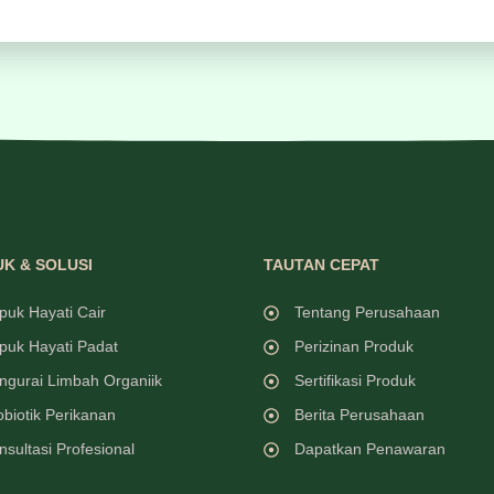
K & SOLUSI
TAUTAN CEPAT
puk Hayati Cair
Tentang Perusahaan
puk Hayati Padat
Perizinan Produk
ngurai Limbah Organiik
Sertifikasi Produk
obiotik Perikanan
Berita Perusahaan
nsultasi Profesional
Dapatkan Penawaran