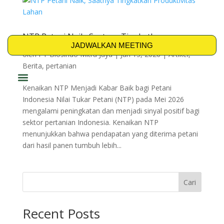
NTP Petani Naik, Saatnya Tingkatkan
Produktivitas Lahan
JADWALKAN MEETING
oleh
PT Biosindo Mitra Jaya
|
Jun 15, 2026
|
Artikel
,
Berita
,
pertanian
Kenaikan NTP Menjadi Kabar Baik bagi Petani
PRODUK & SOLUSI
Indonesia Nilai Tukar Petani (NTP) pada Mei 2026
mengalami peningkatan dan menjadi sinyal positif bagi
sektor pertanian Indonesia. Kenaikan NTP
menunjukkan bahwa pendapatan yang diterima petani
dari hasil panen tumbuh lebih...
Cari
Recent Posts