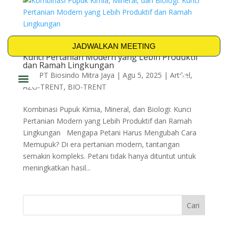
JADWALKAN MEETING
Kombinasi Pupuk Kimia, Mineral, dan Biologi:
Kunci Pertanian Modern yang Lebih Produktif
dan Ramah Lingkungan
oleh
PT Biosindo Mitra Jaya
|
Agu 5, 2025
|
Artikel
,
AZO-TRENT
,
BIO-TRENT
PRODUK & SOLUSI
Kombinasi Pupuk Kimia, Mineral, dan Biologi: Kunci
Pertanian Modern yang Lebih Produktif dan Ramah
Lingkungan Mengapa Petani Harus Mengubah Cara
Memupuk? Di era pertanian modern, tantangan
semakin kompleks. Petani tidak hanya dituntut untuk
meningkatkan hasil...
Cari