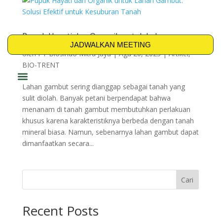
Pupuk Hayati dan Organik untuk Lahan
Gambut: Solusi Efektif untuk Kesuburan Tanah
JADWALKAN MEETING
oleh
PT Biosindo Mitra Jaya
|
Agu 20, 2025
|
Artikel
,
BIO-TRENT
Lahan gambut sering dianggap sebagai tanah yang
PRODUK & SOLUSI
sulit diolah. Banyak petani berpendapat bahwa
menanam di tanah gambut membutuhkan perlakuan
khusus karena karakteristiknya berbeda dengan tanah
mineral biasa. Namun, sebenarnya lahan gambut dapat
dimanfaatkan secara...
Cari
Recent Posts