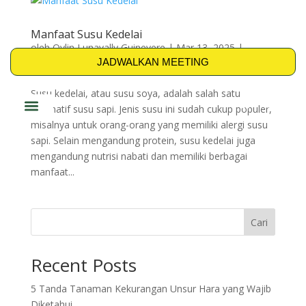
Manfaat Susu Kedelai
oleh
Qylin Lunavally Guinevere
|
Mar 13, 2025
|
JADWALKAN MEETING
Artikel
,
BIO-TRENT
Susu kedelai, atau susu soya, adalah salah satu
alternatif susu sapi. Jenis susu ini sudah cukup populer,
misalnya untuk orang-orang yang memiliki alergi susu
PRODUK & SOLUSI
sapi. Selain mengandung protein, susu kedelai juga
mengandung nutrisi nabati dan memiliki berbagai
manfaat...
Cari
Recent Posts
5 Tanda Tanaman Kekurangan Unsur Hara yang Wajib
Diketahui