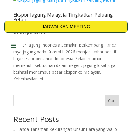
Ekspor Jagung Malaysia Tingkatkan Peluang
Petani
oleh
PT Biosindo Mitra Jaya
|
Jun 9, 2026
|
Artikel
,
JADWALKAN MEETING
Berita
,
pertanian
Ekspor Jagung Indonesia Semakin Berkembang Panen
raya jagung pada Kuartal II 2026 menjadi kabar positif
PRODUK & SOLUSI
bagi sektor pertanian Indonesia. Selain mampu
memenuhi kebutuhan dalam negeri, jagung lokal juga
berhasil menembus pasar ekspor ke Malaysia.
Keberhasilan ini...
Cari
Recent Posts
5 Tanda Tanaman Kekurangan Unsur Hara yang Wajib