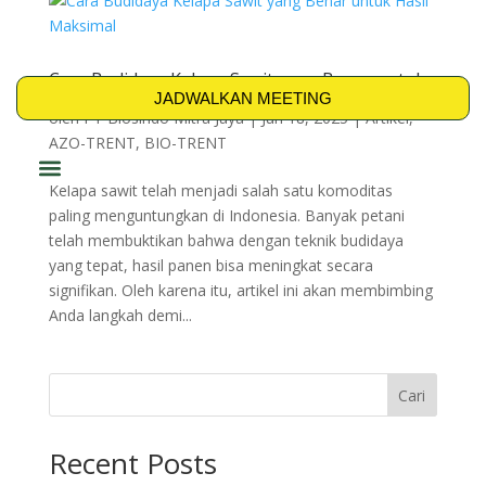
Cara Budidaya Kelapa Sawit yang Benar untuk
Hasil Maksimal
JADWALKAN MEETING
oleh
PT Biosindo Mitra Jaya
|
Jun 18, 2025
|
Artikel
,
AZO-TRENT
,
BIO-TRENT
Kelapa sawit telah menjadi salah satu komoditas
PRODUK & SOLUSI
paling menguntungkan di Indonesia. Banyak petani
telah membuktikan bahwa dengan teknik budidaya
yang tepat, hasil panen bisa meningkat secara
signifikan. Oleh karena itu, artikel ini akan membimbing
Anda langkah demi...
Cari
Recent Posts