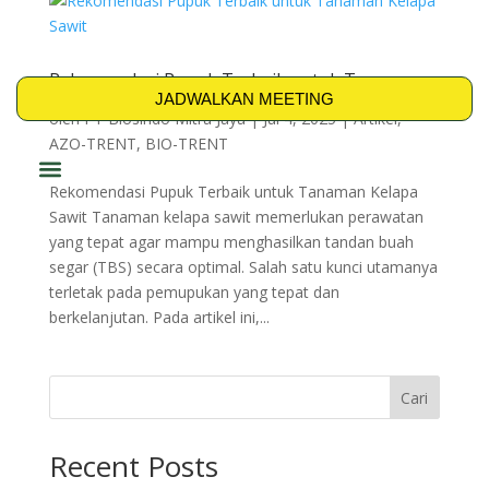
Rekomendasi Pupuk Terbaik untuk Tanaman
Kelapa Sawit
JADWALKAN MEETING
oleh
PT Biosindo Mitra Jaya
|
Jul 4, 2025
|
Artikel
,
AZO-TRENT
,
BIO-TRENT
Rekomendasi Pupuk Terbaik untuk Tanaman Kelapa
PRODUK & SOLUSI
Sawit Tanaman kelapa sawit memerlukan perawatan
yang tepat agar mampu menghasilkan tandan buah
segar (TBS) secara optimal. Salah satu kunci utamanya
terletak pada pemupukan yang tepat dan
berkelanjutan. Pada artikel ini,...
Cari
Recent Posts