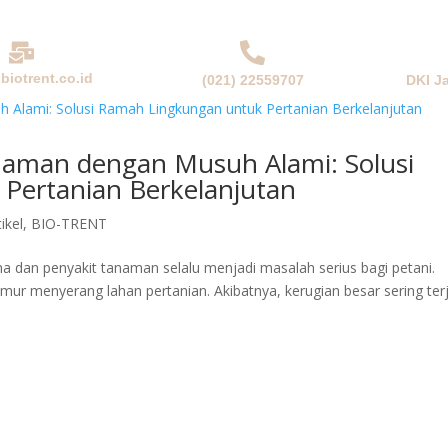
biotrent.co.id
(021) 22559707
DKI J
NDA
PERUSAHAAN
PRODUK & SOLUSI
BERITA
aman dengan Musuh Alami: Solusi
Pertanian Berkelanjutan
tikel
,
BIO-TRENT
dan penyakit tanaman selalu menjadi masalah serius bagi petani.
amur menyerang lahan pertanian. Akibatnya, kerugian besar sering ter