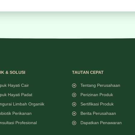
K & SOLUSI
TAUTAN CEPAT
puk Hayati Cair
Tentang Perusahaan
puk Hayati Padat
Perizinan Produk
ngurai Limbah Organiik
Sertifikasi Produk
obiotik Perikanan
Berita Perusahaan
nsultasi Profesional
Dapatkan Penawaran